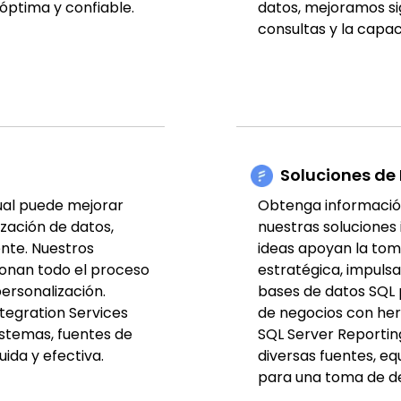
óptima y confiable.
datos, mejoramos si
consultas y la capa
Soluciones de 
tual puede mejorar
Obtenga información
ización de datos,
nuestras soluciones 
ente. Nuestros
ideas apoyan la toma
onan todo el proceso
estratégica, impulsa
personalización.
bases de datos SQL p
egration Services
de negocios con her
istemas, fuentes de
SQL Server Reporting
ida y efectiva.
diversas fuentes, eq
para una toma de de