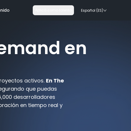
nido
Aplicá como talento
Español (ES)
Demand en
ogías
royectos activos.
En The
egurando que puedas
rails
5,000 desarrolladores
s tecnologias
oración en tiempo real y