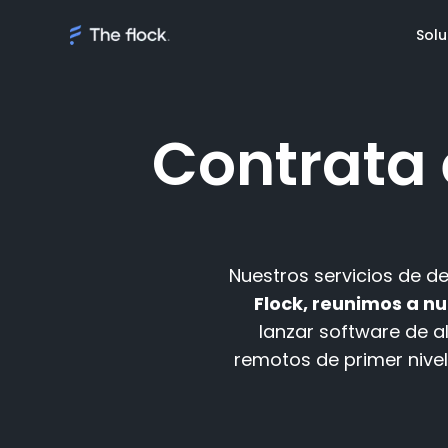
Solu
Contrata
Soluciones
Conoce a
Talento a deman
Review Fl
Nuestros servicios de de
Equipos de softw
Review Cl
gestionados
Flock, reunimos a n
Premios
lanzar software de a
AI Discovery
remotos de primer nivel