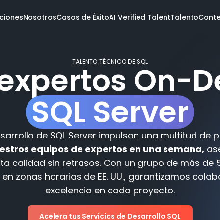
ciones
Nosotros
Casos de Éxito
AI Verified Talent
Talento
Conte
TALENTO TÉCNICO DE SQL
 expertos On-
Conoce el talento
Oportunidades abiertas
Verificate con IA
SQL Server
l equipo
da
Servicios
Industrias
Tecnol
ockers
sarrollo de SQL Server impulsan una multitud de p
are
ientes
Software dev
Fintech
.NET
uestros equipos de expertos en una semana,
as
Design
Travel
Ruby on 
Data
Pharma & Health
AWS
lta calidad sin retrasos. Con un grupo de más de 
Todas las soluciones
Todas las industrias
Todas la
 en zonas horarias de EE. UU., garantizamos colab
excelencia en cada proyecto.
Acelera tus Servicios de Desarrollo SQL