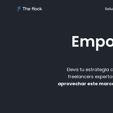
Solu
Empo
Soluciones
Conoce a
Talento a deman
Review Fl
Eleva tu estrategia 
Equipos de softw
Review Cl
gestionados
freelancers experto
Premios
aprovechar este marc
AI Discovery