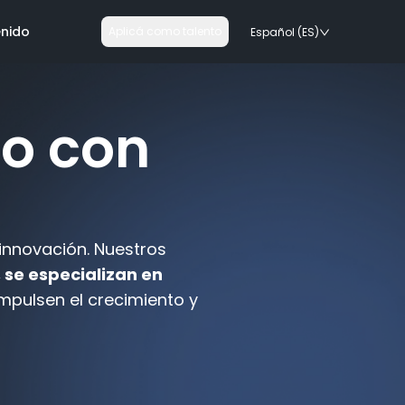
nido
Aplicá como talento
Español (ES)
o con
ogías
 innovación. Nuestros
 se especializan en
rails
mpulsen el crecimiento y
s tecnologias