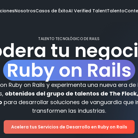
ciones
Nosotros
Casos de Éxito
AI Verified Talent
Talento
Conte
TALENTO TECNOLÓGICO DE RAILS
dera tu negoci
Conoce el talento
Oportunidades abiertas
Verificate con IA
Ruby on Rails
l equipo
da
Servicios
Industrias
Tecnol
ockers
con Ruby on Rails y experimenta una nueva era de
are
ientes
Software dev
Fintech
.NET
s,
obtenidos del grupo de talentos de The Flock,
Design
Travel
Ruby on 
Data
Pharma & Health
AWS
o
para desarrollar soluciones de vanguardia que i
Todas las soluciones
Todas las industrias
Todas la
transformen las industrias.
Acelera tus Servicios de Desarrollo en Ruby on Rails