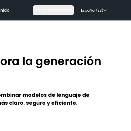
nido
Aplicá como talento
Español (ES)
ora la generación
ogías
rails
 combinar modelos de lenguaje de
s tecnologias
s claro, seguro y eficiente.