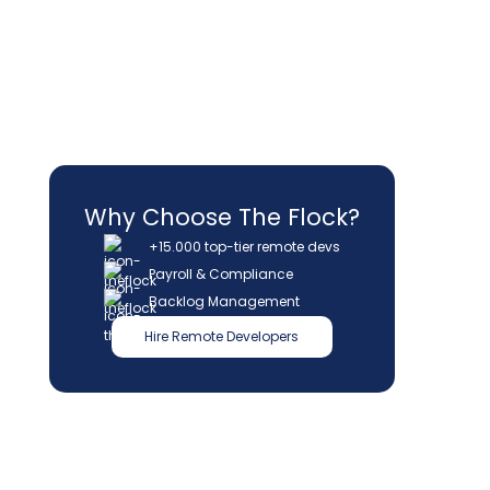
Why Choose The Flock?
+15.000 top-tier remote devs
Payroll & Compliance
Backlog Management
Hire Remote Developers