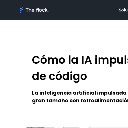
Solu
Cómo la IA impu
Soluciones
Conoce a
Talento a deman
Review Fl
de código
Equipos de softw
Review Cl
gestionados
Premios
La inteligencia artificial impulsa
AI Discovery
gran tamaño con retroalimentación 