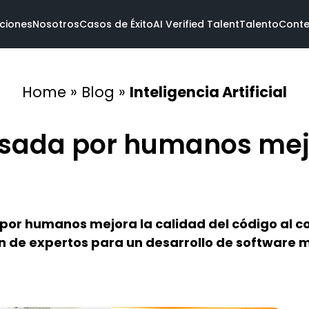
ciones
Nosotros
Casos de Éxito
AI Verified Talent
Talento
Conte
Home
»
Blog
»
Inteligencia Artificial
Conoce el talento
Oportunidades abiertas
Verificate con IA
lsada por humanos mej
l equipo
da
Servicios
Industrias
Tecnol
ockers
are
ientes
Software dev
Fintech
.NET
Design
Travel
Ruby on 
da por humanos mejora la calidad del código al
Data
Pharma & Health
AWS
Todas las soluciones
Todas las industrias
Todas la
de expertos para un desarrollo de software má